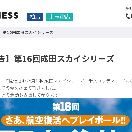
柏
柏店
上志津店
】第16回成田スカイシリーズ
報告】第16回成田スカイシリーズ
ムにて開催された第
16
回成田スカイシリーズ 千葉ロッテマリーン
にて協賛をさせて頂きました。
ーツの活動も支援して参ります