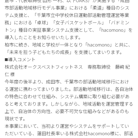
倉市：代表取締役 山形 一利、以下OAKS）が実施する「成田
市部活動地域移行モデル事業」における「柔道」種目のシス
テム支援と、「千葉市立中学校休日運動部活動管理運営等業
務」における「卓球」「女子バスケットボール」「バドミン
トン」種目の実証事業システム支援として、「hacomono」を
導入したことをお知らせいたします。
柏市に続き、地域と学校が一体となり「hacomono」と共に、
「未来を担う子どもたちの成長」を支援してまいります。
◼️導入コメント
株式会社オークスベストフィットネス 専務取締役 藤﨑 紀
仁 様
今年度の後半より、成田市、千葉市の部活動地域移行におけ
る運営に携わってまいりました。部活動地域移行は、各自治体
の特色に合わせて仕組み、システム構築に取り組む必要があ
ると考えております。しかしながら、地域活動を運営管理する
上で、自治体の方向性、必要不可欠な仕組みなどがあるのも
現状です。
本事業において、当初より運営やシステムをサポートしてい
ただいている、蓮田社長率いる株式会社hacomono様に、部活