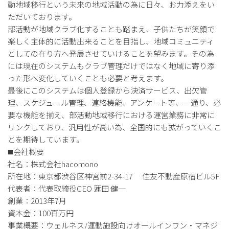
動地域移行という未来の地域活動の為に日々、お力添えをい
ただいております。
部活動が地域クラブ化することも踏まえ、子供たちが笑顔で
楽しく主体的に活動出来ることを目指し、地域コミュニティ
としての在り方へ発展させていけることを望みます。その為
には現在のシステムもクラブ管理だけではなく地域に寄り添
った形へ変化していくことも必要と考えます。
最後にこのシステムは個人登録から決済サービス、出欠管
理、スケジュール管理、連絡機能、アンケート等、一通り、必
要な機能を揃え、部活動地域移行における運営業務に非常に
リンクしており、汎用性が高い為、全国的にも拡がっていくこ
とを期待しています。
◼️会社概要
社名：株式会社hacomono
所在地：東京都渋谷区神宮前2-34-17 住友不動産原宿ビル5F
代表者：代表取締役CEO 蓮田 健一
創業：2013年7月
資本金：100百万円
事業概要：ウェルネス/運動施設向けオールインワン・マネジ