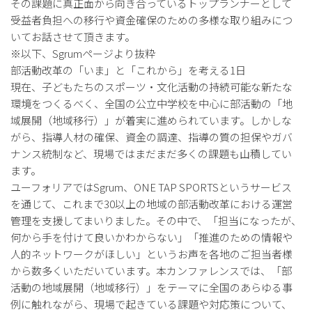
その課題に真正面から向き合っているトップランナーとして
受益者負担への移行や資金確保のための多様な取り組みにつ
いてお話させて頂きます。
※以下、Sgrumページより抜粋
部活動改革の「いま」と「これから」を考える1日
現在、子どもたちのスポーツ・文化活動の持続可能な新たな
環境をつくるべく、全国の公立中学校を中心に部活動の「地
域展開（地域移行）」が着実に進められています。しかしな
がら、指導人材の確保、資金の調達、指導の質の担保やガバ
ナンス統制など、現場ではまだまだ多くの課題も山積してい
ます。
ユーフォリアではSgrum、ONE TAP SPORTSというサービス
を通じて、これまで30以上の地域の部活動改革における運営
管理を支援してまいりました。その中で、「担当になったが、
何から手を付けて良いかわからない」「推進のための情報や
人的ネットワークがほしい」というお声を各地のご担当者様
から数多くいただいています。本カンファレンスでは、「部
活動の地域展開（地域移行）」をテーマに全国のあらゆる事
例に触れながら、現場で起きている課題や対応策について、