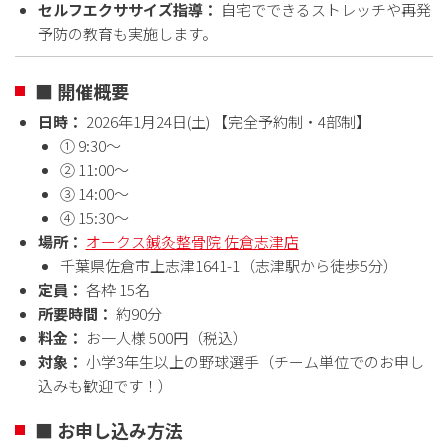
セルフエクササイズ指導：
自宅でできるストレッチや再発
予防の教育も実施します。
■ 開催概要
日時：
2026年1月24日(土) 【完全予約制・4部制】
① 9:30〜
② 11:00〜
③ 14:00〜
④ 15:30〜
場所：
オークス鍼灸整骨院 佐倉志津店
千葉県佐倉市上志津1641-1（志津駅から徒歩5分）
定員：
各枠 15名
所要時間：
約90分
料金：
お一人様 500円（税込）
対象：
小学3年生以上の野球選手（チーム単位でのお申し
込みも歓迎です！）
■ お申し込み方法