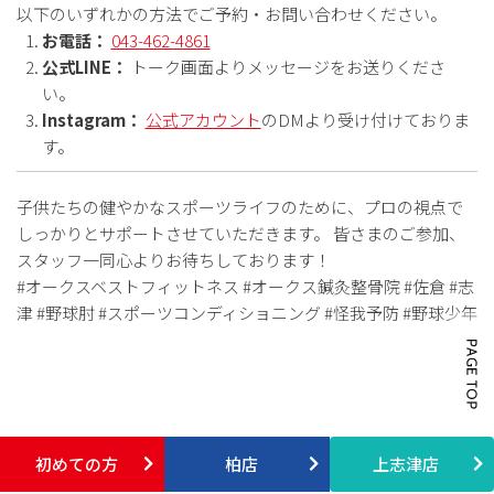
以下のいずれかの方法でご予約・お問い合わせください。
お電話：
043-462-4861
公式LINE：
トーク画面よりメッセージをお送りくださ
い。
Instagram：
公式アカウント
のDMより受け付けておりま
す。
子供たちの健やかなスポーツライフのために、プロの視点で
しっかりとサポートさせていただきます。 皆さまのご参加、
スタッフ一同心よりお待ちしております！
#オークスベストフィットネス #オークス鍼灸整骨院 #佐倉 #志
津 #野球肘 #スポーツコンディショニング #怪我予防 #野球少年
初めての方
柏店
上志津店