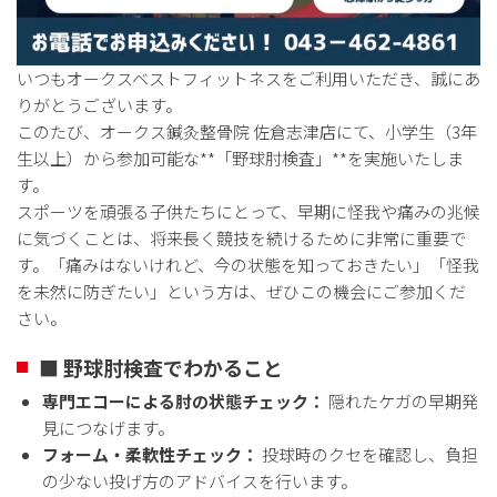
いつもオークスベストフィットネスをご利用いただき、誠にあ
りがとうございます。
このたび、オークス鍼灸整骨院 佐倉志津店にて、小学生（3年
生以上）から参加可能な**「野球肘検査」**を実施いたしま
す。
スポーツを頑張る子供たちにとって、早期に怪我や痛みの兆候
に気づくことは、将来長く競技を続けるために非常に重要で
す。「痛みはないけれど、今の状態を知っておきたい」「怪我
を未然に防ぎたい」という方は、ぜひこの機会にご参加くだ
さい。
■ 野球肘検査でわかること
専門エコーによる肘の状態チェック：
隠れたケガの早期発
見につなげます。
フォーム・柔軟性チェック：
投球時のクセを確認し、負担
の少ない投げ方のアドバイスを行います。