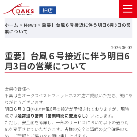
柏店
ホーム
»
News
»
重要】台風６号接近に伴う明日6月3日の営
業について
2026.06.02
重要】台風６号接近に伴う明日6
月3日の営業について
会員の皆様へ
平素は当オークスベストフィットネス柏店ご愛顧いただき、誠にあ
りがとうございます。
明日６月３日(水)は台風6号の接近が予想されておりますが、現時
点では
通常通り営業（営業時間に変更なし）
いたします。
ただし、安全面を考慮し、一部のサービスにおいて以下の通り対
応を変更させていただきます。皆様の安全と講師の安全確保のた
め、ご理解とご協力をお願い申し上げます。