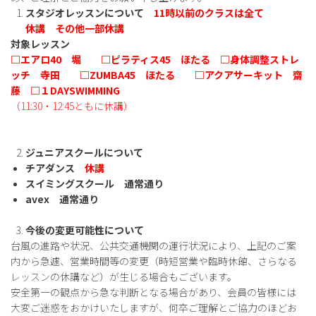
スタジオレッスンについて
11時以前のクラスは全て
休講 その他一部休講
対象レッスン
□エアロ40 堀 □ピラティス45 ほたる □身体調整ストレ
ッチ 寺田 □ZUMBA45 ほたる □アクアサーキット 齋
藤 □１DAYSWIMMING
（11:30・12:45ともに休講）
ジュニアスクールについて
チアダンス
休講
スイミングスクール 通常通り
avex 通常通り
今後の変更可能性について
台風の進路や状況、公共交通機関の運行状況により、上記のご案
内から急遽、営業時間等の変更（時短営業や臨時休館、さらなる
レッスンの休講など）が生じる場合もございます。
安全第一の観点から急な判断となる場合があり、会員の皆様には
大変ご迷惑をおかけいたしますが、何卒ご理解とご協力のほどお