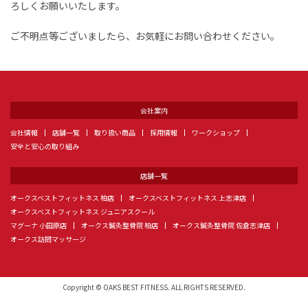
ろしくお願いいたします。
ご不明点等ございましたら、お気軽にお問い合わせください。
会社案内
会社情報
店舗一覧
取り扱い商品
採用情報
ワークショップ
安全と安心の取り組み
店舗一覧
オークスベストフィットネス 柏店
オークスベストフィットネス 上志津店
オークスベストフィットネス ジュニアスクール
マグーナ 小田原店
オークス鍼灸整骨院 柏店
オークス鍼灸整骨院 佐倉志津店
オークス訪問マッサージ
Copyright © OAKS BEST FITNESS. ALL RIGHTS RESERVED.