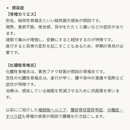
感染症
【脊椎カリエス】
別名、結核性脊椎炎といい結核菌の感染が原因です。
微熱、食欲不振、倦怠感、背中をたたくと痛いなどの症状があり
ます。
運動で痛みが増強し、安静にすると軽快するのが特徴です。
進行すると背骨の変形を起こすこともあるため、早期の発見が必
要です。
【化膿性脊椎炎】
化膿性脊椎炎は、黄色ブドウ球菌が原因の脊椎炎です。
急性の化膿性脊椎炎は、進行が早く、腰や背中の激痛や高熱など
症状が特徴です。
治療は、感染している細菌を死滅させるために抗菌薬を使いま
す。
以前にご紹介した
椎間板ヘルニア
、
腰部脊柱管狭窄症
、
分離症・
すべり症
も脊椎の疾患が原因で腰痛を引き起こします。