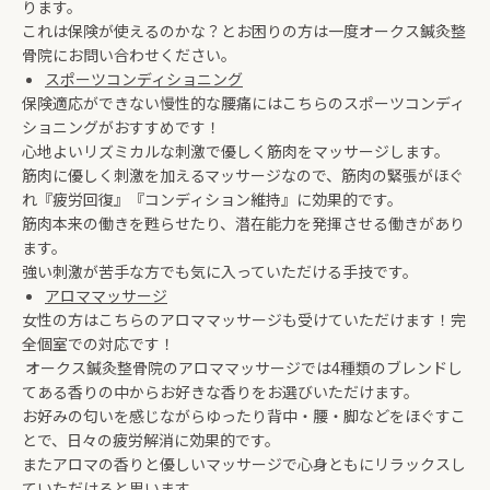
ります。
これは保険が使えるのかな？とお困りの方は一度オークス鍼灸整
骨院にお問い合わせください。
スポーツコンディショニング
保険適応ができない慢性的な腰痛にはこちらのスポーツコンディ
ショニングがおすすめです！
心地よいリズミカルな刺激で優しく筋肉をマッサージします。
筋肉に優しく刺激を加えるマッサージなので、筋肉の緊張がほぐ
れ『疲労回復』『コンディション維持』に効果的です。
筋肉本来の働きを甦らせたり、潜在能力を発揮させる働きがあり
ます。
強い刺激が苦手な方でも気に入っていただける手技です。
アロママッサージ
女性の方はこちらのアロママッサージも受けていただけます！完
全個室での対応です！
オークス鍼灸整骨院のアロママッサージでは4種類のブレンドし
てある香りの中からお好きな香りをお選びいただけます。
お好みの匂いを感じながらゆったり背中・腰・脚などをほぐすこ
とで、日々の疲労解消に効果的です。
またアロマの香りと優しいマッサージで心身ともにリラックスし
ていただけると思います。