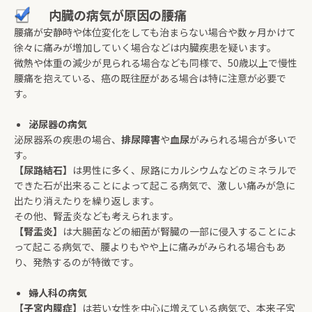
内臓の病気が原因の腰痛
腰痛が安静時や体位変化をしても治まらない場合や数ヶ月かけて
徐々に痛みが増加していく場合などは内臓疾患を疑います。
微熱や体重の減少が見られる場合なども同様で、50歳以上で慢性
腰痛を抱えている、癌の既往歴がある場合は特に注意が必要で
す。
泌尿器の病気
泌尿器系の疾患の場合、
排尿障害
や
血尿
がみられる場合が多いで
す。
【尿路結石】
は男性に多く、尿路にカルシウムなどのミネラルで
できた石が出来ることによって起こる病気で、激しい痛みが急に
出たり消えたりを繰り返します。
その他、腎盂炎なども考えられます。
【腎盂炎】
は大腸菌などの細菌が腎臓の一部に侵入することによ
って起こる病気で、腰よりもやや上に痛みがみられる場合もあ
り、発熱するのが特徴です。
婦人科の病気
【子宮内膜症】
は若い女性を中心に増えている病気で、本来子宮