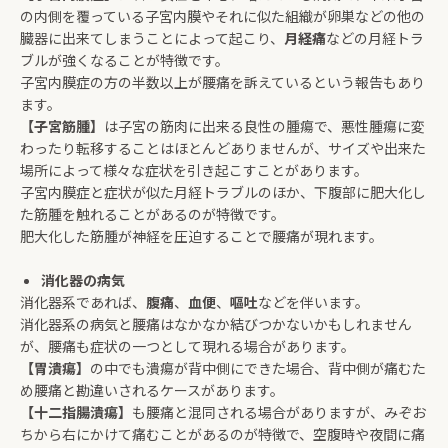
の内側を覆っている子宮内膜やそれに似た組織が卵巣などの他の
臓器に出来てしまうことによって起こり、
月経痛
などの月経トラ
ブルが強くなることが特徴です。
子宮内膜症の方の半数以上が腰痛を訴えているという報告もあり
ます。
【子宮筋腫】
は子宮の筋肉に出来る良性の腫瘍で、悪性腫瘍に変
わったり転移することはほとんどありませんが、サイズや出来た
場所によって様々な症状を引き起こすことがあります。
子宮内膜症と症状が似た月経トラブルのほか、下腹部に肥大化し
た筋腫を触れることがあるのが特徴です。
肥大化した筋腫が神経を圧迫することで腰痛が現れます。
消化器の病気
消化器系であれば、
腹痛
、
血便
、
嘔吐
などを伴います。
消化器系の病気と腰痛はなかなか結びつかないかもしれません
が、腰痛も症状の一つとして現れる場合があります。
【胃潰瘍】
の中でも潰瘍が背中側にできた場合、背中側が痛むた
め腰痛と勘違いされるケースがあります。
【十二指腸潰瘍】
も腰痛と混同される場合がありますが、みぞお
ちから右にかけて痛むことがあるのが特徴で、空腹時や夜間に痛