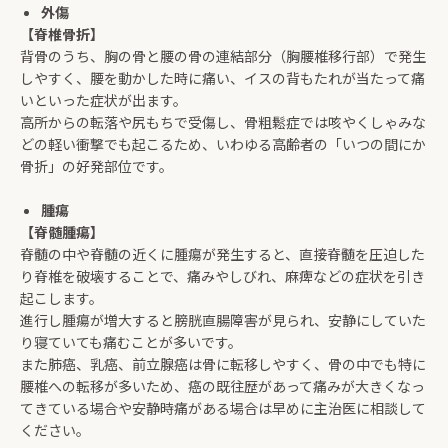
外傷
【脊椎骨折】
背
骨のうち、胸の骨と腰の骨の連結部分（胸腰椎移行部）で発生
しやすく、腰を動かした時に痛い、イスの背もたれが当たって痛
いといった症状が出ます。
高所からの転落や尻もちで受傷し、骨粗鬆症では咳やくしゃみな
どの軽い衝撃でも起こるため、いわゆる高齢者の「いつの間にか
骨折」の好発部位です。
腫瘍
【脊髄腫瘍】
脊髄の中や脊髄の近くに腫瘍が発生すると、直接脊髄を圧迫した
り脊椎を破壊することで、痛みやしびれ、麻痺などの症状を引き
起こします。
進行し腫瘍が増大すると膀胱直腸障害が見られ、安静にしていた
り寝ていても痛むことが多いです。
また肺癌、乳癌、前立腺癌は骨に転移しやすく、骨の中でも特に
腰椎への転移が多いため、癌の既往歴があって痛みが大きくなっ
てきている場合や安静時痛がある場合は早めに主治医に相談して
ください。