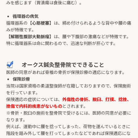
みを感じます（胃潰瘍は食後に痛む）。
循環器の病気
循環器系の
【心筋梗塞】
は、締め付けられるような背中や腰の痛
みが特徴です。
【解離性腹部大動脈瘤】
は、腰や下腹部の激痛などが特徴です。
特に循環器系は命に関わるので、迅速な判断が肝心です。
オークス鍼灸整骨院でできること
医師の同意があれば脊椎の骨折が保険診療の適応になります。
保険診療
当院は国家資格の柔道整復師が在籍しておりますので、保険施術
を行っています。
保険適応の症状については、
外傷性の骨折、脱臼、打撲、捻挫、
挫傷で内科的疾患がないもの
とされます。
※骨折・脱臼の施術を整骨院で受けるには、医師の同意が必要に
なります。
例えば、運動中に腰を捻ってしまった、荷物を運んでいるときに
階段を踏み外して腰を打ってしまったなどであれば保険適応にな